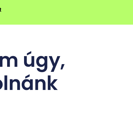
t
em úgy,
olnánk