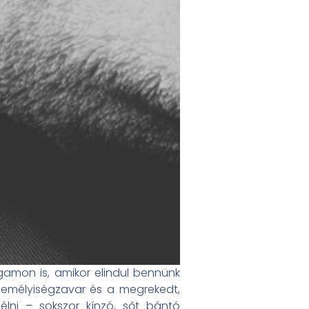
mon is, amikor elindul bennünk
 személyiségzavar és a megrekedt,
élni – sokszor kínzó, sőt bántó