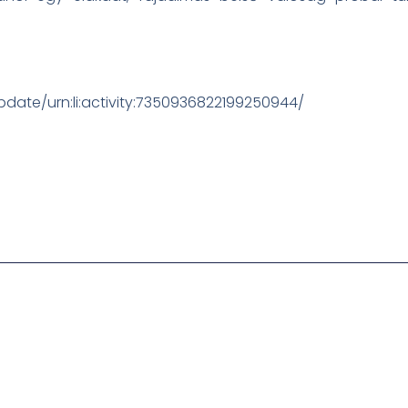
date/urn:li:activity:7350936822199250944/