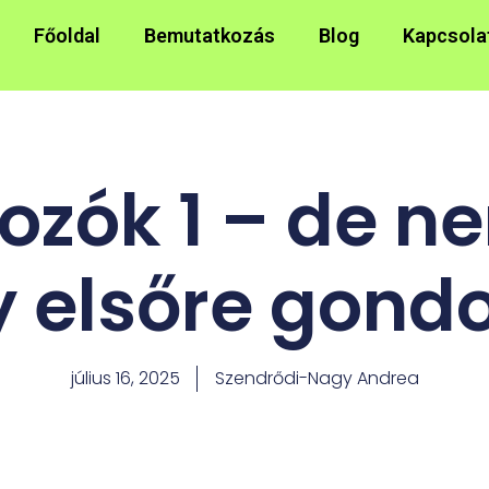
Főoldal
Bemutatkozás
Blog
Kapcsola
zók 1 – de n
 elsőre gond
július 16, 2025
Szendrődi-Nagy Andrea