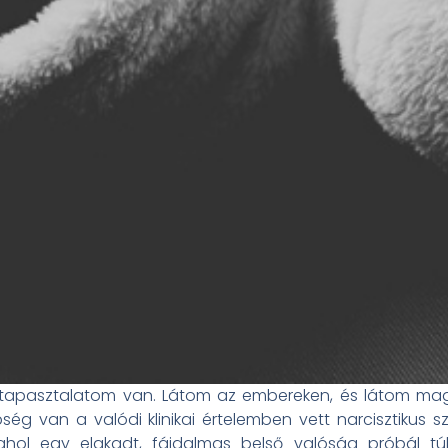
tapasztalatom van. Látom az embereken, és látom maga
ség van a valódi klinikai értelemben vett narcisztikus
, ahol egy elakadt, fájdalmas belső valóság próbál túl