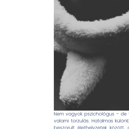
Nem vagyok pszichológus – de 
valami torzulás. Hatalmas különb
beszorult élethelyzetek között