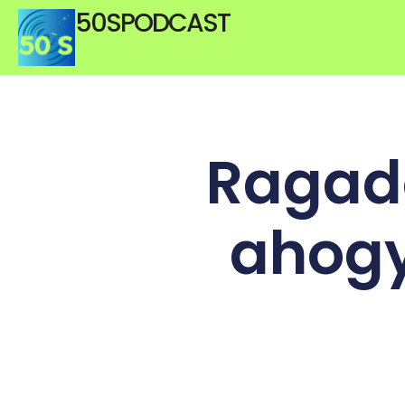
50SPODCAST
Ragado
ahogy