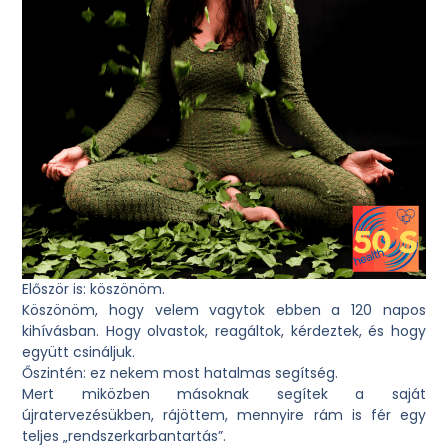
Először is: köszönöm.
Köszönöm, hogy velem vagytok ebben a 120 napos
kihívásban. Hogy olvastok, reagáltok, kérdeztek, és hogy
együtt csináljuk.
Őszintén: ez nekem most hatalmas segítség.
Mert miközben másoknak segítek a saját
újratervezésükben, rájöttem, mennyire rám is fér egy
teljes „rendszerkarbantartás”.