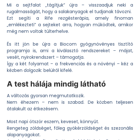
Mi a sejtfalat „tágítjuk” újra – visszaadjuk neki a
rugalmasságát, hogy a salakanyagok el tudjanak távozni.
Ezt segíti a Rife rezgésterápia, amely finoman
„emlékezteti” a sejteket arra, hogyan működtek, amikor
még nem voltak túlterhelve.
És itt jön be újra a
Biocom gyógynövényes tisztító
programja
is, ami a kiválasztó rendszereket – májat,
vesét, nyirokrendszert – támogatja.
Így a két folyamat – a frekvenciás és a növényi – kéz a
kézben dolgozik: belülről kifelé.
A test hálája mindig látható
A változás gyorsan megmutatkozik.
Nem éhezem – nem is szabad. De közben teljesen
átalakult az étkezésem.
Most napi ötször eszem, keveset, könnyűt.
Rengeteg zöldséget, főleg gyökérzöldséget és szezonális
alapanyagokat.