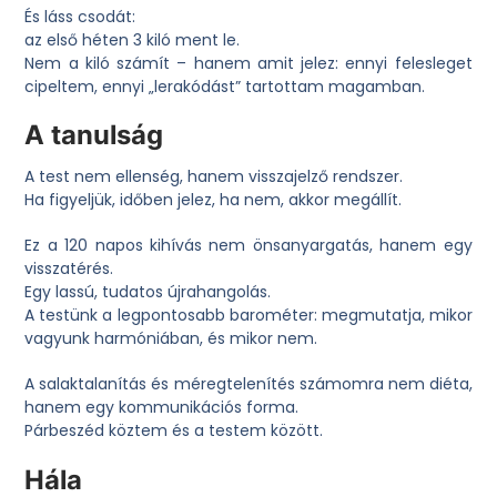
És láss csodát:
az első héten
3 kiló ment le
.
Nem a kiló számít – hanem amit jelez: ennyi felesleget
cipeltem, ennyi „lerakódást” tartottam magamban.
A tanulság
A test nem ellenség, hanem visszajelző rendszer.
Ha figyeljük, időben jelez, ha nem, akkor megállít.
Ez a 120 napos kihívás nem önsanyargatás, hanem egy
visszatérés.
Egy lassú, tudatos újrahangolás.
A testünk a legpontosabb barométer: megmutatja, mikor
vagyunk harmóniában, és mikor nem.
A salaktalanítás és méregtelenítés számomra nem diéta,
hanem egy kommunikációs forma.
Párbeszéd köztem és a testem között.
Hála