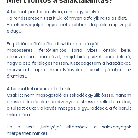
Miért fontos a salaktalanítás?
A testünk pontosan olyan, mint egy lefolyó.
Ha rendszeresen tisztítjuk, könnyen átfolyik rajta az élet.
Ha elhanyagoljuk, egyre nehezebben dolgozik, míg végül
eldugul.
Én például időről időre kitisztítom a lefolyót:
mosószeres, fertőtlenítős forró vizet öntök bele,
átmozgatom pumpával, majd hideg vizet engedek rá,
hogy a cső fellélegezhessen. Kiszedegetem a hajszálakat,
morzsákat, apró maradványokat, amik gátolják az
áramlást.
A testünkkel ugyanez történik.
Csak itt nem mosogatólé és zsiradék gyűlik össze, hanem
a rossz étkezések maradványai, a stressz melléktermékei,
a túlzott cukor, a kevés mozgás, a gyulladások, a felborult
mikrobióm.
Ha a test „lefolyója” eltömődik, a salakanyagok
mérgeznek minket.