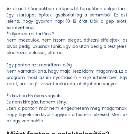
Az elmúlt hónapokban elképesztő tempóban dolgoztam.
Egy startupot építek, gyakorlatilag a semmiből. Ez azt
jelenti, hogy gyakran napi 10–12 órát ülök a gép előtt,
észrevétlenül.
És ilyenkor mi történik?
Nem mozdulok, nem iszom eleget, étkezni elfelejtek, az
alvás pedig luxusnak tűnik. Egy idő után pedig a test jelez:
elnehezül, belassul, elfárad.
Egy ponton azt mondtam: elég.
Nem várhatok arra, hogy majd „lesz időm” magamra. Ez a
program most az én nyomásom – a jó értelemben. Egy
keret, ami segít visszaterelni oda, ahol jobban vagyok.
És közben 55 éves vagyok.
Ez nem kifogás, hanem tény.
Ezen a ponton már nem engedhetem meg magamnak,
hogy figyelmen kívül hagyjam a testem jelzéseit. Mert ez
az egy van belőle.