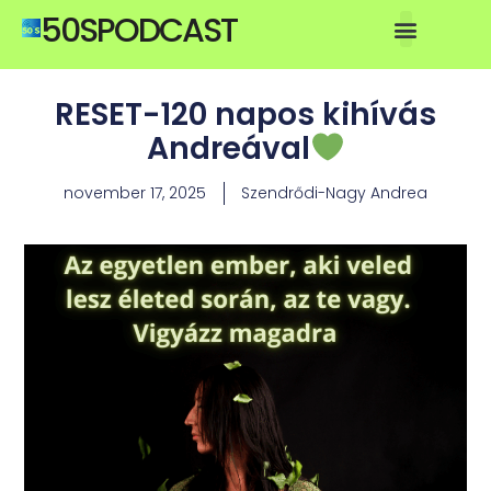
50SPODCAST
RESET-120 napos kihívás
Andreával
november 17, 2025
Szendrődi-Nagy Andrea