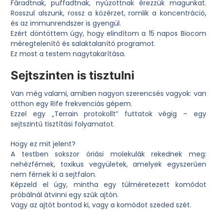
Fáradtnak, puffadtnak, nyúzottnak érezzük magunkat.
Rosszul alszunk, rossz a közérzet, romlik a koncentráció,
és az immunrendszer is gyengül.
Ezért döntöttem úgy, hogy elindítom a
15 napos Biocom
méregtelenítő és salaktalanító programot
.
Ez most a testem nagytakarítása.
Sejtszinten is tisztulni
Van még valami, amiben nagyon szerencsés vagyok: van
otthon egy
Rife frekvenciás gépem
.
Ezzel egy „Terrain protokollt” futtatok végig – egy
sejtszintű tisztítási folyamatot.
Hogy ez mit jelent?
A testben sokszor óriási molekulák rekednek meg:
nehézfémek, toxikus vegyületek, amelyek egyszerűen
nem férnek ki a sejtfalon.
Képzeld el úgy, mintha egy túlméretezett komódot
próbálnál átvinni egy szűk ajtón.
Vagy az ajtót bontod ki, vagy a komódot szeded szét.