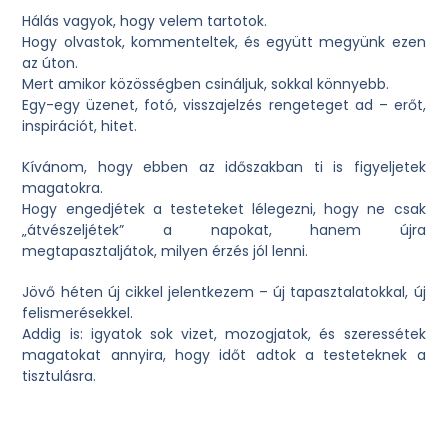
Hálás vagyok, hogy velem tartotok.
Hogy olvastok, kommenteltek, és együtt megyünk ezen
az úton.
Mert amikor közösségben csináljuk, sokkal könnyebb.
Egy-egy üzenet, fotó, visszajelzés rengeteget ad – erőt,
inspirációt, hitet.
Kívánom, hogy ebben az időszakban ti is figyeljetek
magatokra.
Hogy engedjétek a testeteket lélegezni, hogy ne csak
„átvészeljétek” a napokat, hanem újra
megtapasztaljátok, milyen érzés jól lenni.
Jövő héten új cikkel jelentkezem – új tapasztalatokkal, új
felismerésekkel.
Addig is: igyatok sok vizet, mozogjatok, és szeressétek
magatokat annyira, hogy időt adtok a testeteknek a
tisztulásra.