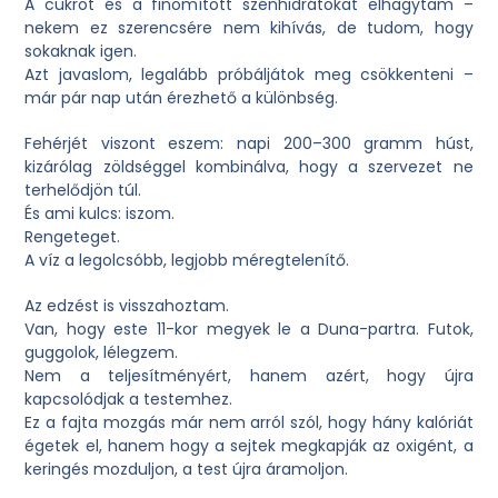
A cukrot és a finomított szénhidrátokat elhagytam –
nekem ez szerencsére nem kihívás, de tudom, hogy
sokaknak igen.
Azt javaslom, legalább próbáljátok meg csökkenteni –
már pár nap után érezhető a különbség.
Fehérjét viszont eszem: napi 200–300 gramm húst,
kizárólag zöldséggel kombinálva, hogy a szervezet ne
terhelődjön túl.
És ami kulcs:
iszom
.
Rengeteget.
A víz a legolcsóbb, legjobb méregtelenítő.
Az edzést is visszahoztam.
Van, hogy este 11-kor megyek le a Duna-partra. Futok,
guggolok, lélegzem.
Nem a teljesítményért, hanem azért, hogy újra
kapcsolódjak a testemhez.
Ez a fajta mozgás már nem arról szól, hogy hány kalóriát
égetek el, hanem hogy a sejtek megkapják az oxigént, a
keringés mozduljon, a test újra áramoljon.