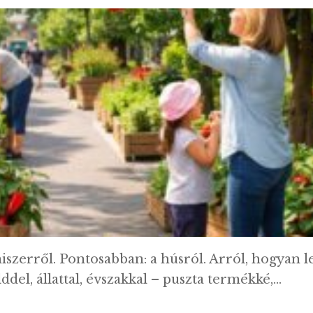
iszerről. Pontosabban: a húsról. Arról, hogyan le
lddel, állattal, évszakkal – puszta termékké,…