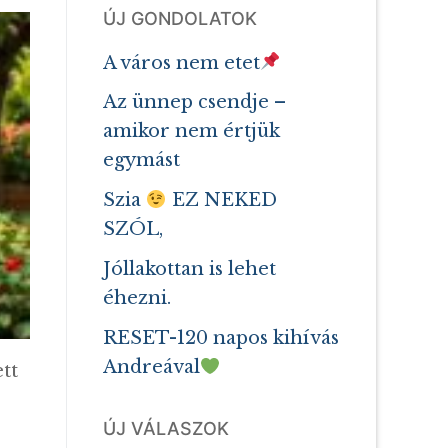
ÚJ GONDOLATOK
A város nem etet
Az ünnep csendje –
amikor nem értjük
egymást
Szia
EZ NEKED
SZÓL,
Jóllakottan is lehet
éhezni.
RESET-120 napos kihívás
Andreával
tt
ÚJ VÁLASZOK