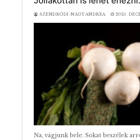
Jóllakottan is lehet éhezni
SZENDRŐDI-NAGY ANDREA
2025. DEC
Na, vágjunk bele. Sokat beszélek ar