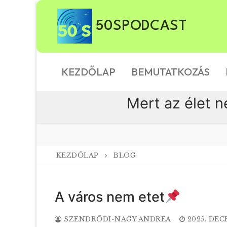
Ugrás
a
50SPODCAST
tartalomra
KEZDŐLAP
BEMUTATKOZÁS
Mert az élet n
KEZDŐLAP
BLOG
A város nem etet
SZENDRŐDI-NAGY ANDREA
2025. DEC