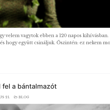
gy velem vagytok ebben a 120 napos kihívásban.
 és hogy együtt csináljuk. Őszintén: ez nekem mo
fel a bántalmazót
US 21.
BLOG