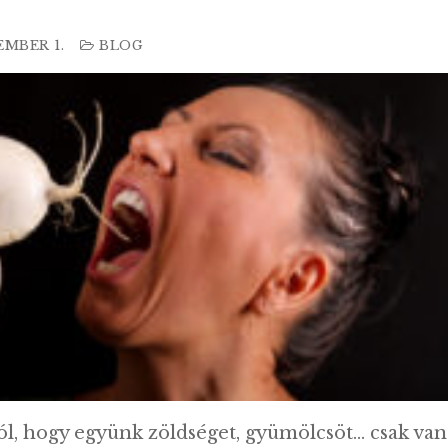
.
EMBER 1.
BLOG
ról, hogy együnk zöldséget, gyümölcsöt… csak van