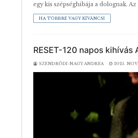
egy kis szépséghibája a dolognak. Az
HA TÖBBRE VAGY KÍVÁNCSI
RESET-120 napos kihívás 
SZENDRŐDI-NAGY ANDREA
2025. NOV