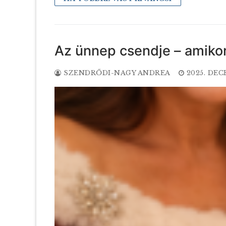
Az ünnep csendje – amiko
SZENDRŐDI-NAGY ANDREA
2025. DEC